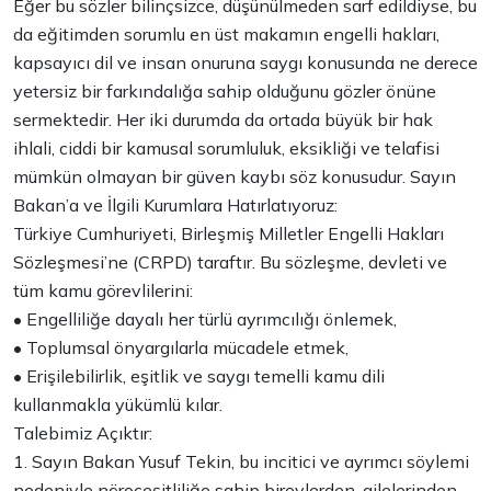
Eğer bu sözler bilinçsizce, düşünülmeden sarf edildiyse, bu
da eğitimden sorumlu en üst makamın engelli hakları,
kapsayıcı dil ve insan onuruna saygı konusunda ne derece
yetersiz bir farkındalığa sahip olduğunu gözler önüne
sermektedir. Her iki durumda da ortada büyük bir hak
ihlali, ciddi bir kamusal sorumluluk, eksikliği ve telafisi
mümkün olmayan bir güven kaybı söz konusudur. Sayın
Bakan’a ve İlgili Kurumlara Hatırlatıyoruz:
Türkiye Cumhuriyeti, Birleşmiş Milletler Engelli Hakları
Sözleşmesi’ne (CRPD) taraftır. Bu sözleşme, devleti ve
tüm kamu görevlilerini:
• Engelliliğe dayalı her türlü ayrımcılığı önlemek,
• Toplumsal önyargılarla mücadele etmek,
• Erişilebilirlik, eşitlik ve saygı temelli kamu dili
kullanmakla yükümlü kılar.
Talebimiz Açıktır:
1. Sayın Bakan Yusuf Tekin, bu incitici ve ayrımcı söylemi
nedeniyle nöroçeşitliliğe sahip bireylerden, ailelerinden