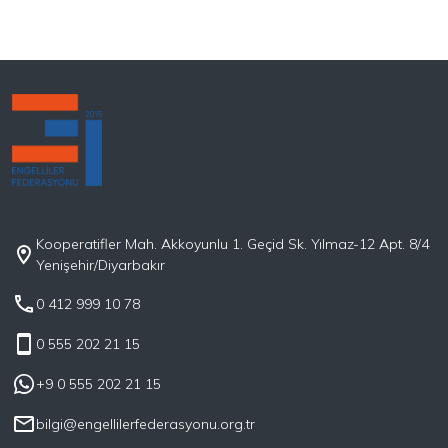
Kooperatifler Mah. Akkoyunlu 1. Geçid Sk. Yılmaz-12 Apt. 8/4
Yenişehir/Diyarbakır
0 412 999 10 78
0 555 202 21 15
+9 0 555 202 21 15
bilgi@engellilerfederasyonu.org.tr