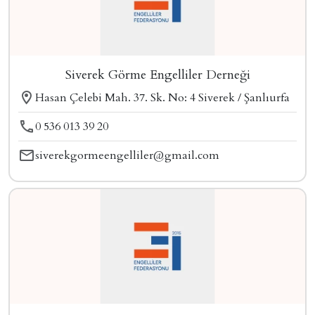
Siverek Görme Engelliler Derneği
Hasan Çelebi Mah. 37. Sk. No: 4 Siverek / Şanlıurfa
0 536 013 39 20
siverekgormeengelliler@gmail.com