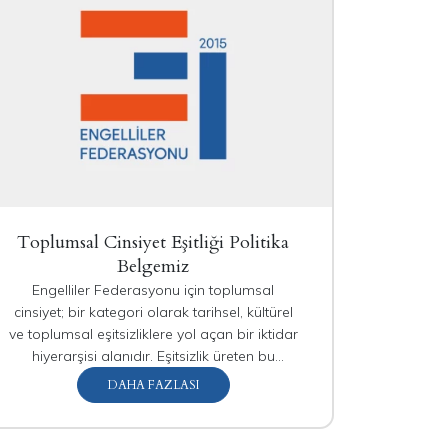
Toplumsal Cinsiyet Eşitliği Politika
Belgemiz
Engelliler Federasyonu için toplumsal
cinsiyet; bir kategori olarak tarihsel, kültürel
ve toplumsal eşitsizliklere yol açan bir iktidar
hiyerarşisi alanıdır. Eşitsizlik üreten bu
toplumsal yapının tüm insanların eşitliğine
DAHA FAZLASI
evrilmesi için bütünlüklü bir iktidar eleştirisi ve
dönüşümü gereklidir. Sosyal, ekonomik,
kültürel, bilimsel ve politik alanların