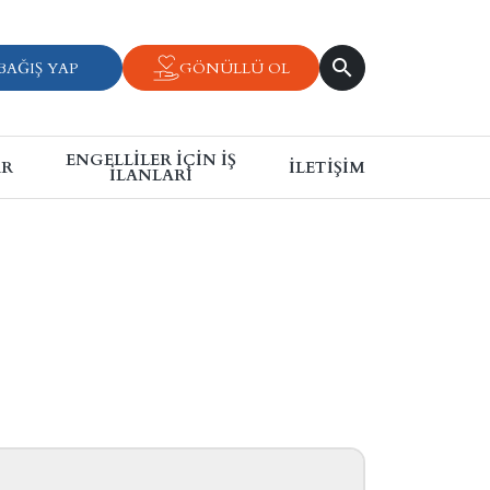
BAĞIŞ YAP
GÖNÜLLÜ OL
ENGELLILER İÇIN İŞ
AR
İLETIŞIM
İLANLARI