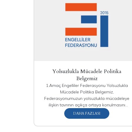
Yolsuzlukla Mücadele Politika
Belgemiz
1.Amaç Engelliler Federasyonu Yolsuzlukla
Mücadele Politika Belgemiz,
Federasyonumuzun yolsuzlukla mücadeleye
ilişkin tavrının açıkça ortaya konulmasını
hedeflemektedir. Politika Belgemiz, aynı
DAHA FAZLASI
zamanda, Federasyonun mal veya hizmet
temini ilişkisi içerisinde bulunduğu tüm kişi,
kurum, kuruluşlar ve tedarikçiler için bir