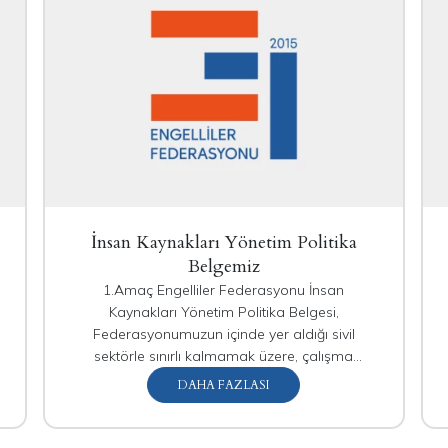
İnsan Kaynakları Yönetim Politika
Belgemiz
1.Amaç Engelliler Federasyonu İnsan
Kaynakları Yönetim Politika Belgesi,
Federasyonumuzun içinde yer aldığı sivil
sektörle sınırlı kalmamak üzere, çalışma
ilişkileri ve hakları bakımından tavrının açıkça
DAHA FAZLASI
ortaya konulmasını hedeflemektedir. Politika
Belgemiz, aynı zamanda, Federasyonun üye
dernekleri, gönüllüleri ve personelleri için bir