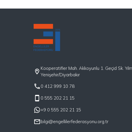
rehber olma özelliği taşır ve tedarikçilerle
yapılacak anlaşmaların özünü teşkil eden
etik ilkel
Kooperatifler Mah. Akkoyunlu 1. Geçid Sk. Yıl
Yenişehir/Diyarbakır
0 412 999 10 78
0 555 202 21 15
+9 0 555 202 21 15
bilgi@engellilerfederasyonu.org.tr