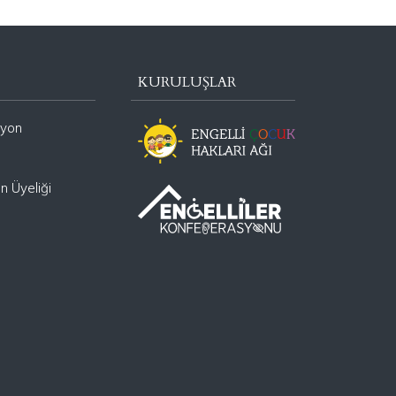
eril/ataerkil kültürden arındırılarak kadın ve
LGBTİ+ kişilere açı
KURULUŞLAR
syon
n Üyeliği