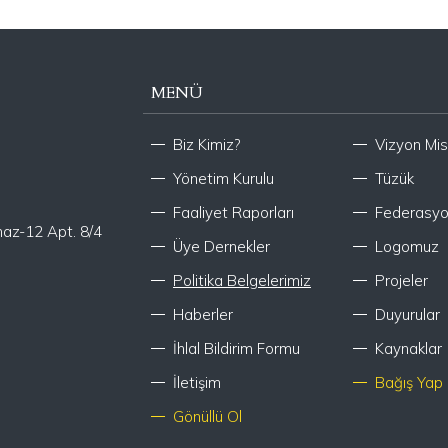
rehber olma özelliği taşır ve federasyonun
vizyonunu gerçekleştirecek çalışmala
MENÜ
Biz Kimiz?
Vizyon Mi
Yönetim Kurulu
Tüzük
Faaliyet Raporları
Federasyo
maz-12 Apt. 8/4
Üye Dernekler
Logomuz
Politika Belgelerimiz
Projeler
Haberler
Duyurular
İhlal Bildirim Formu
Kaynaklar
İletişim
Bağış Yap
Gönüllü Ol