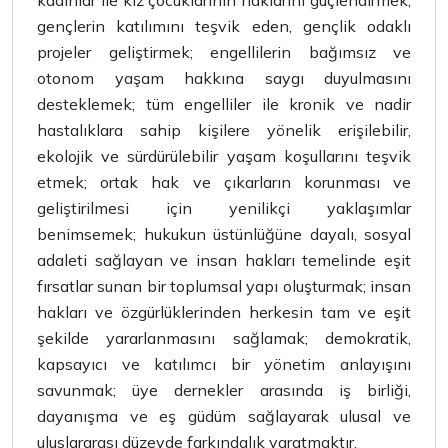
kadınlar ile kız çocuklarının haklarını güçlendirmek;
gençlerin katılımını teşvik eden, gençlik odaklı
projeler geliştirmek; engellilerin bağımsız ve
otonom yaşam hakkına saygı duyulmasını
desteklemek; tüm engelliler ile kronik ve nadir
hastalıklara sahip kişilere yönelik erişilebilir,
ekolojik ve sürdürülebilir yaşam koşullarını teşvik
etmek; ortak hak ve çıkarların korunması ve
geliştirilmesi için yenilikçi yaklaşımlar
benimsemek; hukukun üstünlüğüne dayalı, sosyal
adaleti sağlayan ve insan hakları temelinde eşit
fırsatlar sunan bir toplumsal yapı oluşturmak; insan
hakları ve özgürlüklerinden herkesin tam ve eşit
şekilde yararlanmasını sağlamak; demokratik,
kapsayıcı ve katılımcı bir yönetim anlayışını
savunmak; üye dernekler arasında iş birliği,
dayanışma ve eş güdüm sağlayarak ulusal ve
uluslararası düzeyde farkındalık yaratmaktır.