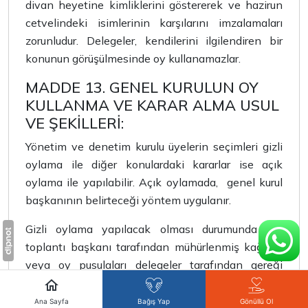
divan heyetine kimliklerini göstererek ve hazirun
cetvelindeki isimlerinin karşılarını imzalamaları
zorunludur. Delegeler, kendilerini ilgilendiren bir
konunun görüşülmesinde oy kullanamazlar.
MADDE 13. GENEL KURULUN OY
KULLANMA VE KARAR ALMA USUL
VE ŞEKİLLERİ:
Yönetim ve denetim kurulu üyelerin seçimleri gizli
oylama ile diğer konulardaki kararlar ise açık
oylama ile yapılabilir. Açık oylamada,
genel kurul
başkanının belirteceği yöntem uygulanır.
Gizli oylama yapılacak olması durumunda ise,
toplantı başkanı tarafından mühürlenmiş kağıtlar
veya oy pusulaları delegeler tarafından gereği
yapıldıktan sonra içi boş bir kaba atılır ve oy
vermenin bitiminden sonra Başkan adaylarının
Ana Sayfa
Bağış Yap
Gönüllü Ol