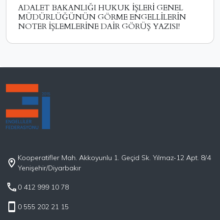
ADALET BAKANLIĞI HUKUK İŞLERİ GENEL
MÜDÜRLÜĞÜNÜN GÖRME ENGELLİLERİN
NOTER İŞLEMLERİNE DAİR GÖRÜŞ YAZISI!
Kooperatifler Mah. Akkoyunlu 1. Geçid Sk. Yılmaz-12 Apt. 8/4
Yenişehir/Diyarbakır
0 412 999 10 78
0 555 202 21 15