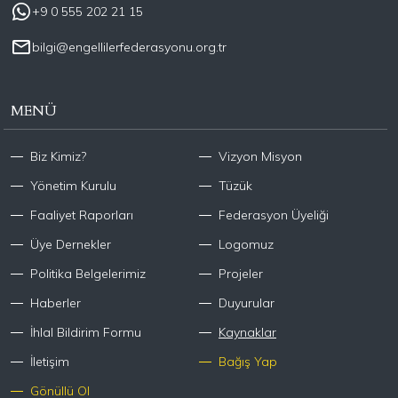
+9 0 555 202 21 15
bilgi@engellilerfederasyonu.org.tr
MENÜ
Biz Kimiz?
Vizyon Misyon
Yönetim Kurulu
Tüzük
Faaliyet Raporları
Federasyon Üyeliği
Üye Dernekler
Logomuz
Politika Belgelerimiz
Projeler
Haberler
Duyurular
İhlal Bildirim Formu
Kaynaklar
İletişim
Bağış Yap
Gönüllü Ol