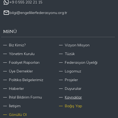
+9 0 555 202 21 15
bilgi@engellilerfederasyonu.org.tr
MENÜ
Biz Kimiz?
Vizyon Misyon
Yönetim Kurulu
Tüzük
Faaliyet Raporları
Federasyon Üyeliği
Üye Dernekler
Logomuz
Politika Belgelerimiz
Projeler
Haberler
Duyurular
İhlal Bildirim Formu
Kaynaklar
İletişim
Bağış Yap
Gönüllü Ol