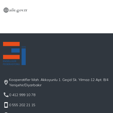
aile.gov.tr
Kooperatifler Mah. Akkoyunlu 1. Geçid Sk. Yılmaz-12 Apt. 8/4
Yenişehir/Diyarbakır
0 412 999 10 78
0 555 202 21 15