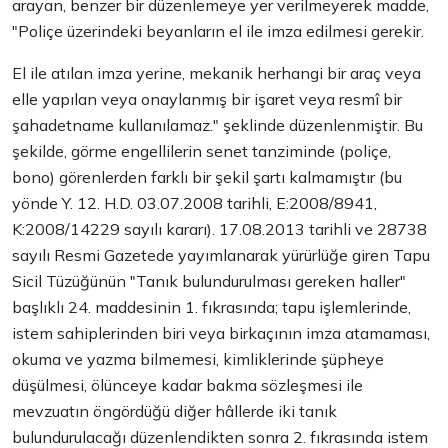
arayan, benzer bir düzenlemeye yer verilmeyerek madde,
"Poliçe üzerindeki beyanların el ile imza edilmesi gerekir.
El ile atılan imza yerine, mekanik herhangi bir araç veya
elle yapılan veya onaylanmış bir işaret veya resmî bir
şahadetname kullanılamaz." şeklinde düzenlenmiştir. Bu
şekilde, görme engellilerin senet tanziminde (poliçe,
bono) görenlerden farklı bir şekil şartı kalmamıştır (bu
yönde Y. 12. H.D. 03.07.2008 tarihli, E:2008/8941,
K:2008/14229 sayılı kararı). 17.08.2013 tarihli ve 28738
sayılı Resmi Gazetede yayımlanarak yürürlüğe giren Tapu
Sicil Tüzüğünün "Tanık bulundurulması gereken haller"
başlıklı 24. maddesinin 1. fıkrasında; tapu işlemlerinde,
istem sahiplerinden biri veya birkaçının imza atamaması,
okuma ve yazma bilmemesi, kimliklerinde şüpheye
düşülmesi, ölünceye kadar bakma sözleşmesi ile
mevzuatın öngördüğü diğer hâllerde iki tanık
bulundurulacağı düzenlendikten sonra 2. fıkrasında istem