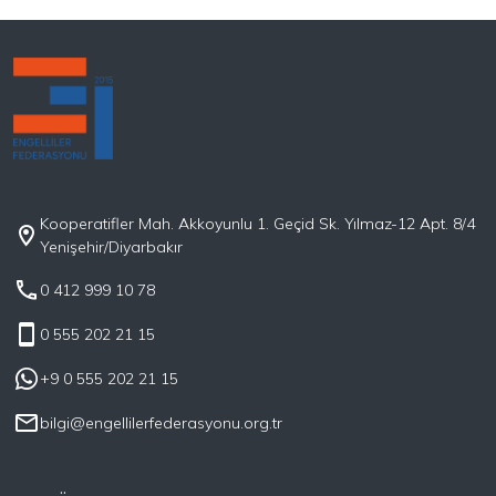
ertelenen diğer sınavların çoğu yaz döneminde yapılmış
iken, EKPSS için verilen tarih 11 Ekim 2020’dir. Ayrıca, bu
dönemde KPSS kapsamında birçok kuruma atamalar
yapılırken, E-kpss kapsamında hiçbir atama
yapılmamıştır. Federasyon olarak
Kooperatifler Mah. Akkoyunlu 1. Geçid Sk. Yılmaz-12 Apt. 8/4
Yenişehir/Diyarbakır
0 412 999 10 78
0 555 202 21 15
+9 0 555 202 21 15
bilgi@engellilerfederasyonu.org.tr