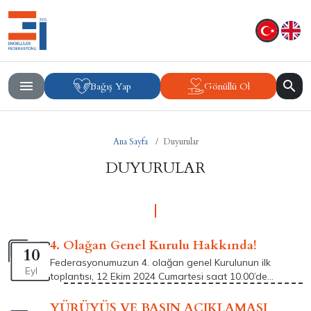
Bağış Yap
Gönüllü Ol
Ana Sayfa
Duyurular
DUYURULAR
4. Olağan Genel Kurulu Hakkında!
10
Federasyonumuzun 4. olağan genel Kurulunun ilk
Eyl
toplantısı, 12 Ekim 2024 Cumartesi saat 10.00’de
Kooperatifler Mah. Akkoyunlu 1. geçid Sk. Yılmaz-12 Apt
8/4 adresindeki Federasyon Merkezinde aşağıdaki
YÜRÜYÜŞ VE BASIN AÇIKLAMASI