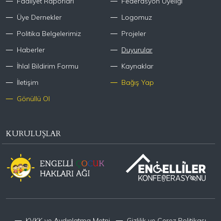
Faaliyet Raporları
Federasyon Üyeliği
Üye Dernekler
Logomuz
Politika Belgelerimiz
Projeler
Haberler
Duyurular
İhlal Bildirim Formu
Kaynaklar
İletişim
Bağış Yap
Gönüllü Ol
KURULUŞLAR
KVKK ve Aydınlatma Metni
Gizlilik ve Çerez Politikası