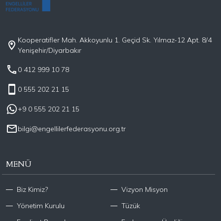
Kooperatifler Mah. Akkoyunlu 1. Geçid Sk. Yılmaz-12 Apt. 8/4
Yenişehir/Diyarbakır
0 412 999 10 78
0 555 202 21 15
+9 0 555 202 21 15
bilgi@engellilerfederasyonu.org.tr
MENÜ
Biz Kimiz?
Vizyon Misyon
Yönetim Kurulu
Tüzük